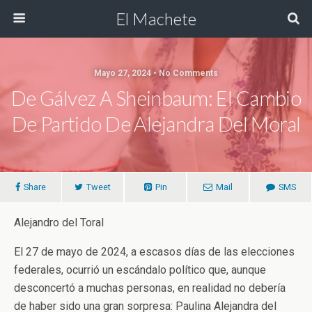
El Machete
Mayo 27, 2024 • No Comments
De Gálvez A Sheinbaum: El Cambio
De Partido De Alejandra Del Moral
Share
Tweet
Pin
Mail
SMS
Alejandro del Toral
El 27 de mayo de 2024, a escasos días de las elecciones
federales, ocurrió un escándalo político que, aunque
desconcertó a muchas personas, en realidad no debería
de haber sido una gran sorpresa: Paulina Alejandra del