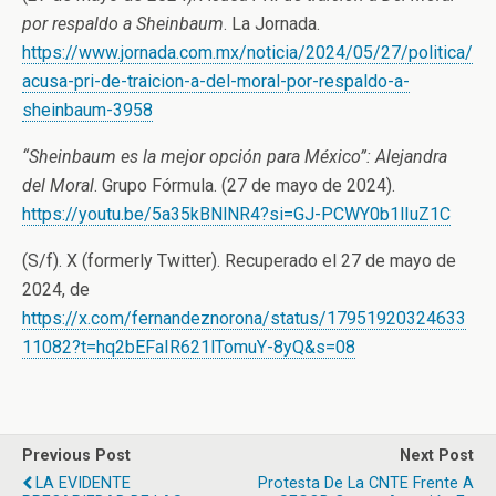
por respaldo a Sheinbaum
. La Jornada.
https://www.jornada.com.mx/noticia/2024/05/27/politica/
acusa-pri-de-traicion-a-del-moral-por-respaldo-a-
sheinbaum-3958
“Sheinbaum es la mejor opción para México”: Alejandra
del Moral
. Grupo Fórmula. (27 de mayo de 2024).
https://youtu.be/5a35kBNlNR4?si=GJ-PCWY0b1lIuZ1C
(S/f). X (formerly Twitter). Recuperado el 27 de mayo de
2024, de
https://x.com/fernandeznorona/status/17951920324633
11082?t=hq2bEFaIR621lTomuY-8yQ&s=08
Previous Post
Next Post
LA EVIDENTE
Protesta De La CNTE Frente A