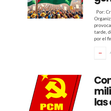
Por: Cr
Organiz
provoca
tarde, d
por el f
Con
mil
las