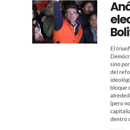
Aná
ele
Bol
El triu
Demócra
sino po
del ref
ideológi
bloque 
alrededo
(pero no
capitali
dentro d