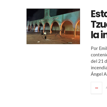
Est
Tzu
la 
Por Emi
contenid
del 21 
incendi
Ángel Al