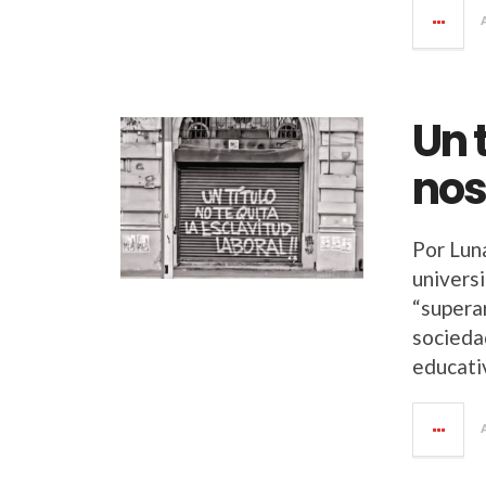
Un 
nos
Por Luna
universi
“supera
sociedad
educati