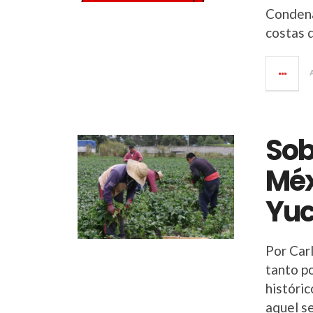
Condena
costas 
Sob
Méx
Yu
Por Car
tanto p
históri
aquel se