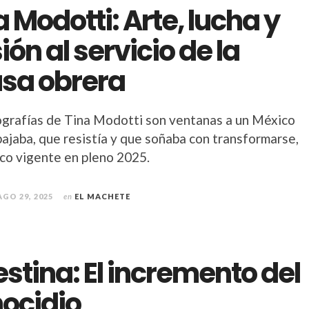
a Modotti: Arte, lucha y
ión al servicio de la
sa obrera
ografías de Tina Modotti son ventanas a un México
bajaba, que resistía y que soñaba con transformarse,
co vigente en pleno 2025.
AGO 29, 2025
en
EL MACHETE
estina: El incremento del
ocidio