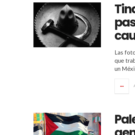
Tin
pas
cau
Las fot
que tra
un Méxi
Pal
gen