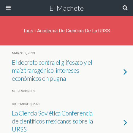
El Machete
Tags › Academia De Ciencias De La URSS
MARZO 9, 2023
El decreto contra el glifosato y el
maíz transgénico, intereses
económicos en pugna
NO RESPONSES
DICIEMBRE 3, 2022
La Ciencia Soviética Conferencia
de científicos mexicanos sobre la
URSS