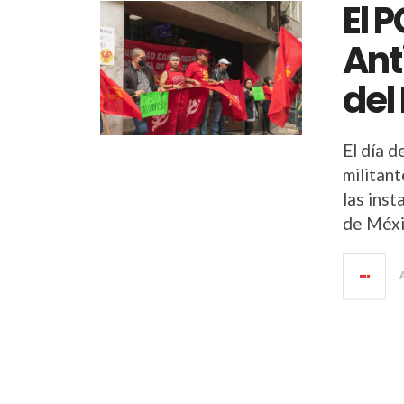
El 
Ant
del
El día d
militan
las ins
de Méx