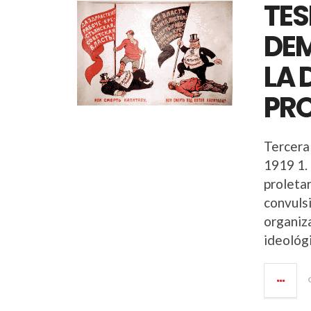
TES
DE
LA 
PR
Tercera
1919 1. 
proleta
convulsi
organiz
ideológ