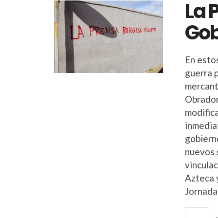
La 
Gob
En esto
guerra p
mercant
Obrador
modifica
inmedia
gobierno
nuevos 
vinculac
Azteca 
Jornada 