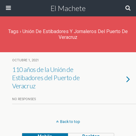
El Machete
Tags › Unión De Estibadores Y Jornaleros Del Puerto De
Veracruz
OCTUBRE 1, 2021
110 años de la Unión de
Estibadores del Puerto de
Veracruz
NO RESPONSES
Back to top