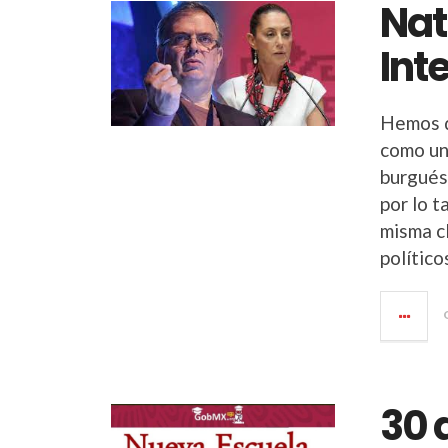
Nat
Int
Hemos d
como un
burgués,
por lo 
misma cl
político
30 