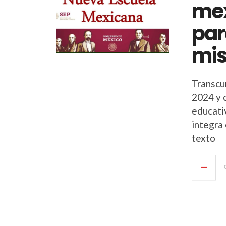
mex
par
mi
Transcur
2024 y 
educati
integra 
texto