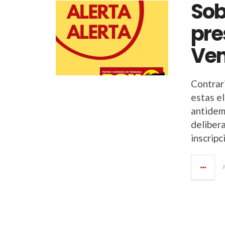
Sob
pre
Ven
Contrar
estas e
antidem
deliber
inscrip