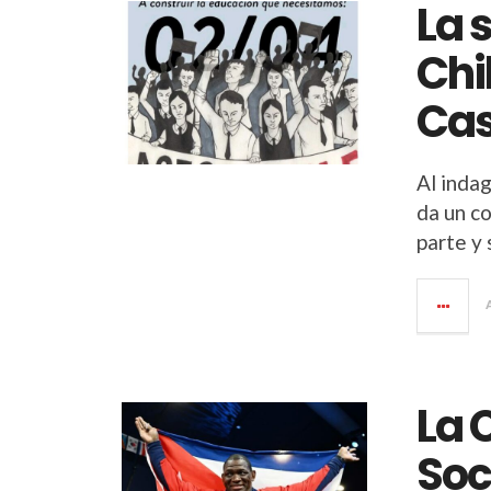
La 
Chi
Cas
Al indag
da un c
parte y 
La 
Soc