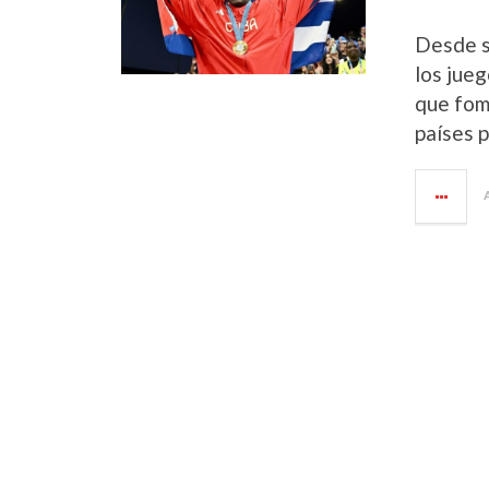
Desde s
los jue
que fom
países p