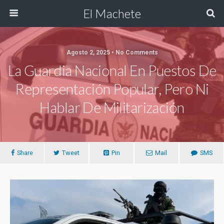
El Machete
Agosto 2, 2025 • No Comments
La Guardia Nacional En Puestos De
Representación Popular, Pero Ni
Hablar De Militarización
Share
Tweet
Pin
Mail
SMS