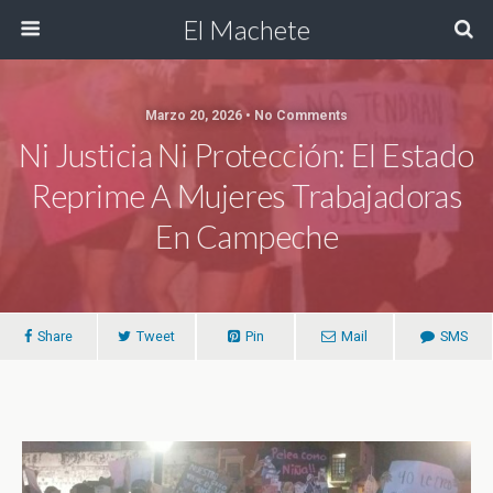
El Machete
Marzo 20, 2026 • No Comments
Ni Justicia Ni Protección: El Estado
Reprime A Mujeres Trabajadoras
En Campeche
Share
Tweet
Pin
Mail
SMS