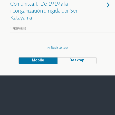
Comunista. I.- De 1919 a la
reorganización dirigida por Sen
Katayama
1 RESPONSE
Back to top
Mobile
Desktop