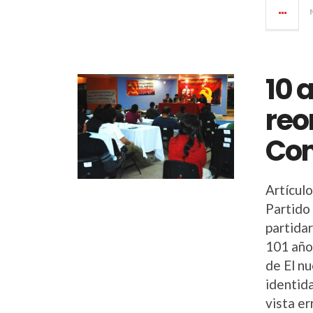
10 
reo
Com
Artícul
Partido
partida
101 año
de El n
identid
vista er