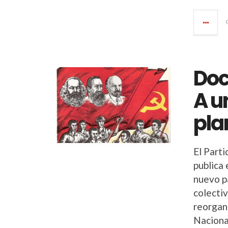
Doc
A u
pla
El Part
publica
nuevo p
colectiv
reorgan
Naciona