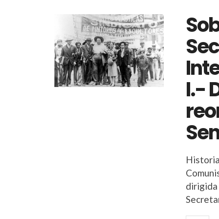
Sob
Sec
Int
I.- 
reo
Se
Historia
Comunis
dirigid
Secreta