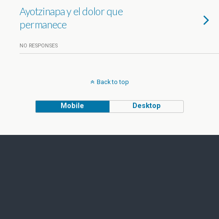
Ayotzinapa y el dolor que
permanece
NO RESPONSES
Back to top
Mobile
Desktop