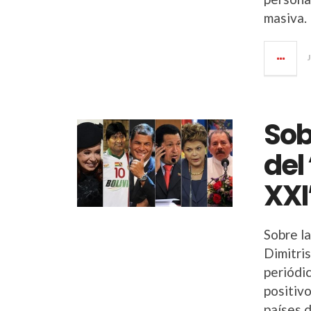
masiva.
Sob
del
XXI
Sobre la
Dimitri
periódi
positivo
países d