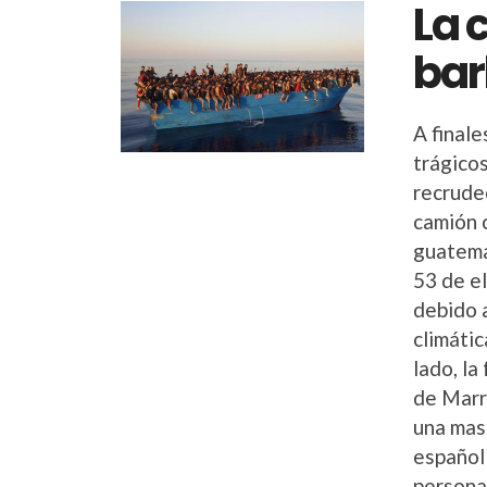
La 
bar
A final
trágico
recrudec
camión 
guatema
53 de e
debido 
climátic
lado, la
de Marr
una masa
español
persona