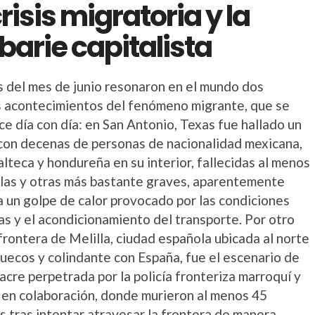
crisis migratoria y la
barie capitalista
es del mes de junio resonaron en el mundo dos
s acontecimientos del fenómeno migrante, que se
e día con día: en San Antonio, Texas fue hallado un
con decenas de personas de nacionalidad mexicana,
lteca y hondureña en su interior, fallecidas al menos
llas y otras más bastante graves, aparentemente
a un golpe de calor provocado por las condiciones
as y el acondicionamiento del transporte. Por otro
 frontera de Melilla, ciudad española ubicada al norte
uecos y colindante con España, fue el escenario de
cre perpetrada por la policía fronteriza marroquí y
 en colaboración, donde murieron al menos 45
s tras intentar atravesar la frontera de manera