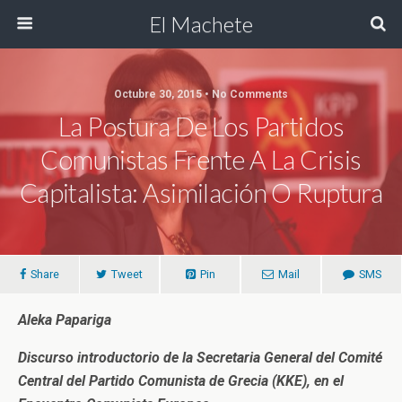
El Machete
Octubre 30, 2015 • No Comments
La Postura De Los Partidos
Comunistas Frente A La Crisis
Capitalista: Asimilación O Ruptura
Share
Tweet
Pin
Mail
SMS
Aleka Papariga
Discurso introductorio de la Secretaria General del Comité
Central del Partido Comunista de Grecia (KKE), en el