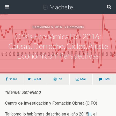
El Machete
Septiembre 5, 2016 • 2 Comments
Crisis Económica Del 2016:
Causas, Derroche, Ciclos, Ajuste
Económico Y Perspectivas
Share
Tweet
Pin
Mail
SMS
*
Manuel
Sutherland
Centro de Investigación y Formación Obrera (CIFO)
Tal como lo habíamos descrito en el año 2015
[i]
, el