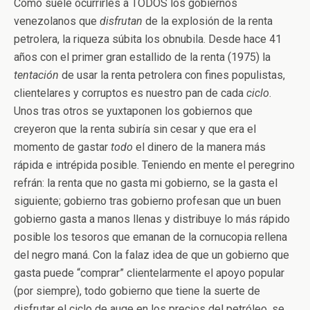
Como suele ocurrirles a TODOS los gobiernos
venezolanos que
disfrutan
de la explosión de la renta
petrolera, la riqueza súbita los obnubila. Desde hace 41
años con el primer gran estallido de la renta (1975) la
tentación
de usar la renta petrolera con fines populistas,
clientelares y corruptos es nuestro pan de cada
ciclo
.
Unos tras otros se yuxtaponen los gobiernos que
creyeron que la renta subiría sin cesar y que era el
momento de gastar
todo
el dinero de la manera más
rápida e intrépida posible. Teniendo en mente el peregrino
refrán: la renta que no gasta mi gobierno, se la gasta el
siguiente; gobierno tras gobierno profesan que un buen
gobierno gasta a manos llenas y distribuye lo más rápido
posible los tesoros que emanan de la cornucopia rellena
del negro maná. Con la falaz idea de que un gobierno que
gasta puede “comprar” clientelarmente el apoyo popular
(por siempre), todo gobierno que tiene la suerte de
disfrutar el ciclo de auge en los precios del petróleo, se