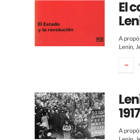
El 
Len
A propós
Lenin, J
Len
191
A propós
Lenin, J