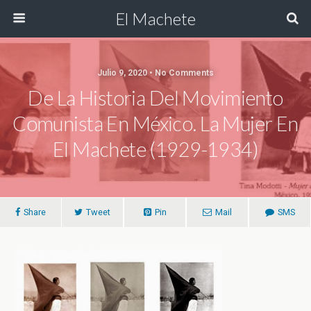
El Machete
Julio 9, 2020 • No Comments
De La Historia Del Movimiento
Comunista En México. La Mujer En
El Machete (1929-1934)
Share
Tweet
Pin
Mail
SMS