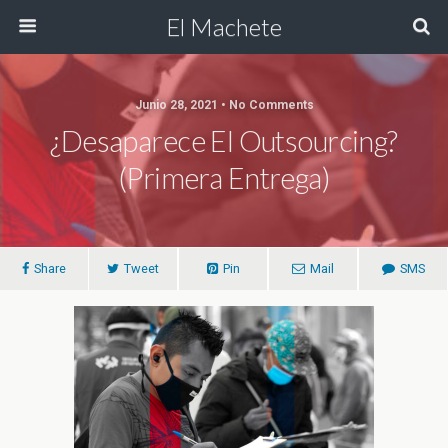
El Machete
Junio 28, 2021 • No Comments
¿Desaparece El Outsourcing?
(Primera Entrega)
Share
Tweet
Pin
Mail
SMS