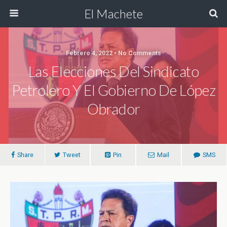
El Machete
Febrero 4, 2022 • No Comments
Las Elecciones Del Sindicato
Petrolero Y El Gobierno De López
Obrador
Share
Tweet
Pin
Mail
SMS