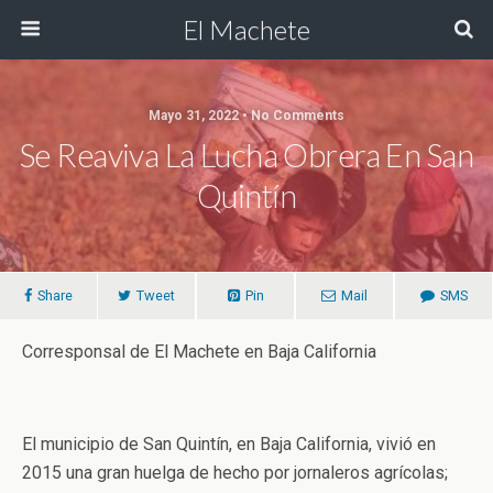
El Machete
Mayo 31, 2022 • No Comments
Se Reaviva La Lucha Obrera En San
Quintín
Share
Tweet
Pin
Mail
SMS
Corresponsal de El Machete en Baja California
El municipio de San Quintín, en Baja California, vivió en
2015 una gran huelga de hecho por jornaleros agrícolas;