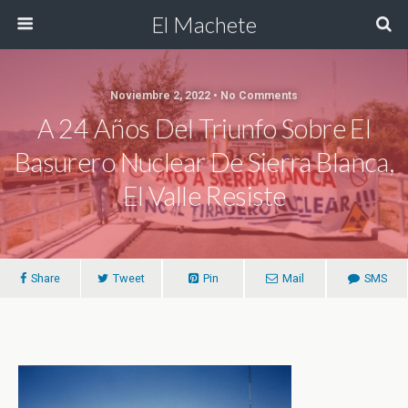
El Machete
Noviembre 2, 2022 • No Comments
A 24 Años Del Triunfo Sobre El
Basurero Nuclear De Sierra Blanca,
El Valle Resiste
Share
Tweet
Pin
Mail
SMS