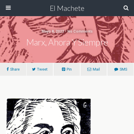
El Machete
Mayo 8, 2023 • No Comments
Marx, Ahora Y Siempre
Share
Tweet
Pin
Mail
SMS