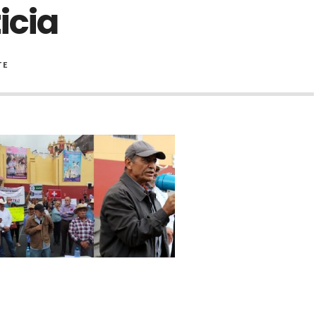
icia
TE