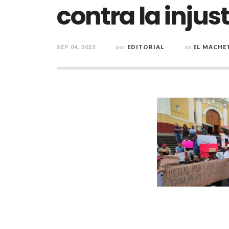
contra la injust
SEP 04, 2023
por
EDITORIAL
en
EL MACHE