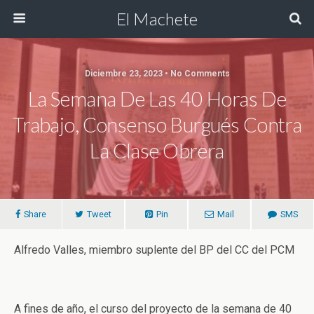
El Machete
Diciembre 23, 2023 • No Comments
La Semana De Las 40 Horas De
Trabajo, Consenso Burgués Contra
La Clase Obrera
Share
Tweet
Pin
Mail
SMS
Alfredo Valles, miembro suplente del BP del CC del PCM
A fines de año, el curso del proyecto de la semana de 40