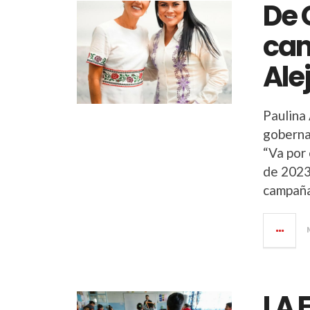
De 
cam
Ale
Paulina 
goberna
“Va por
de 2023,
campaña
LA 