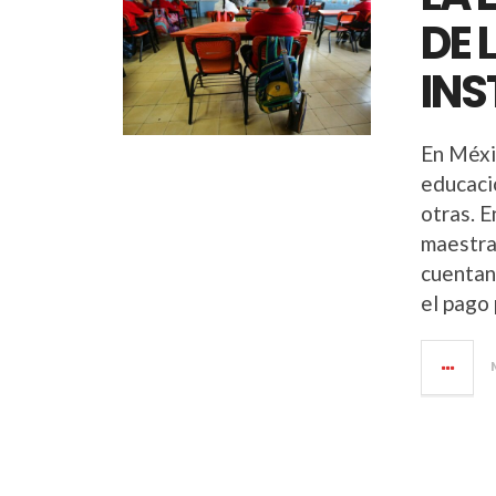
DE 
INS
En Méxi
educació
otras. E
maestra
cuentan
el pago