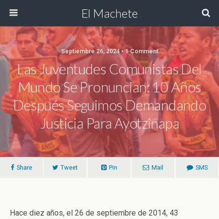
El Machete
Septiembre 26, 2024 • 1 Comment
Las Juventudes Comunistas Del
Mundo Se Pronuncian: 10 Años
Después Seguimos Demandando
Justicia Para Ayotzinapa
Share
Tweet
Pin
Mail
SMS
Hace diez años, el 26 de septiembre de 2014, 43