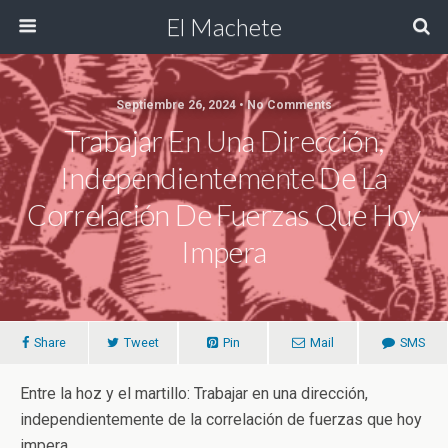
El Machete
Septiembre 26, 2024 • No Comments
Trabajar En Una Dirección,
Independientemente De La
Correlación De Fuerzas Que Hoy
Impera
Share
Tweet
Pin
Mail
SMS
Entre la hoz y el martillo: Trabajar en una dirección,
independientemente de la correlación de fuerzas que hoy
impera