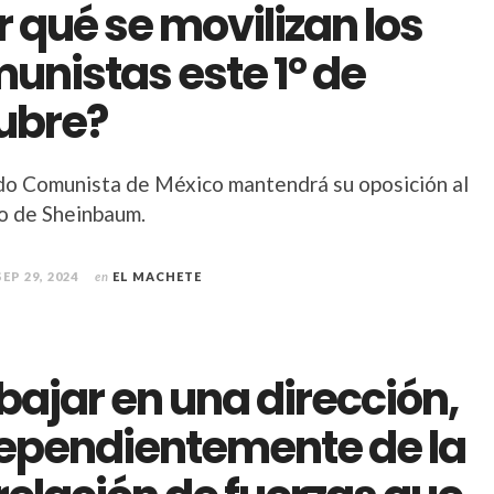
r qué se movilizan los
unistas este 1° de
ubre?
ido Comunista de México mantendrá su oposición al
o de Sheinbaum.
SEP 29, 2024
en
EL MACHETE
bajar en una dirección,
ependientemente de la