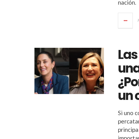
nación.
Las
una
¿Po
un 
Si uno c
percatar
princip
importar