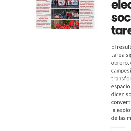
elec
soc
tar
El resul
tarea si
obrero, 
campesi
transfo
espacio
dicen s
convert
la expl
de las 