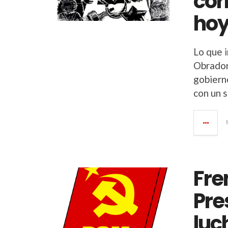
cor
hoy
Lo que 
Obrador 
gobiern
con un 
Fre
Pre
luc