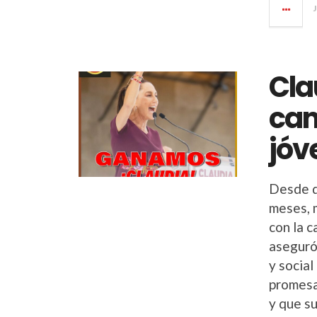
Cla
cam
jóv
Desde q
meses, 
con la 
aseguró 
y social
promesa
y que su