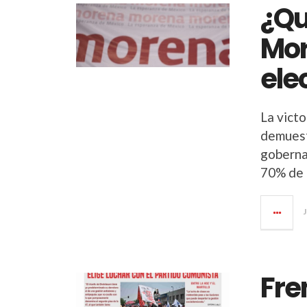
¿Qu
Mor
ele
La vict
demuestr
goberna
70% de 
Fre