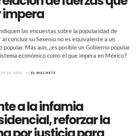
relación de fuerzas que
 impera
indiquen las encuestas sobre la popularidad de
al concluir su Sexenio no es equivalente a un
o popular. Más aún, ¿es posible un Gobierno popular
sistema económico como el que impera en México?
SEP 26, 2024
en
EL MACHETE
nte a la infamia
sidencial, reforzar la
ha por justicia para