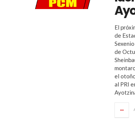
Ayo
El próx
de Estad
Sexenio
de Octu
Sheinba
montaron
el otoñ
al PRI e
Ayotzin