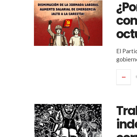
¿Po
com
oct
El Part
gobiern
Tra
ind