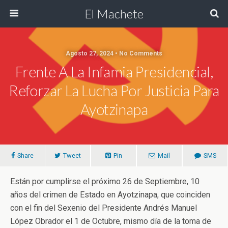
El Machete
Agosto 27, 2024 • No Comments
Frente A La Infamia Presidencial,
Reforzar La Lucha Por Justicia Para
Ayotzinapa
Share
Tweet
Pin
Mail
SMS
Están por cumplirse el próximo 26 de Septiembre, 10
años del crimen de Estado en Ayotzinapa, que coinciden
con el fin del Sexenio del Presidente Andrés Manuel
López Obrador el 1 de Octubre, mismo día de la toma de