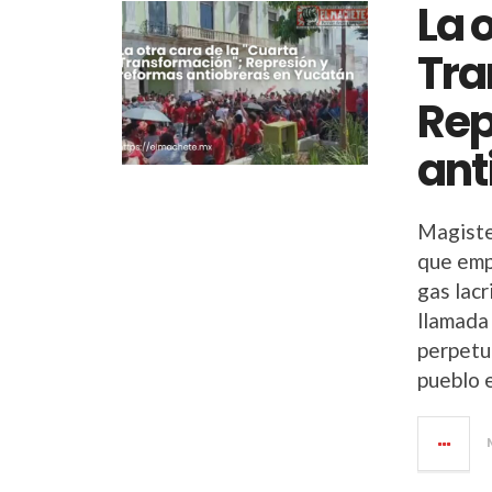
La 
Tra
Rep
ant
Magiste
que emp
gas lacr
llamada 
perpetu
pueblo 