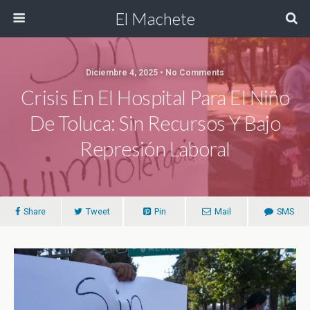
El Machete
Diciembre 4, 2025 • No Comments
Crisis En El Hospital Para El Niño
De Toluca: Sin Recursos Y Bajo
Represión Laboral
Share
Tweet
Pin
Mail
SMS