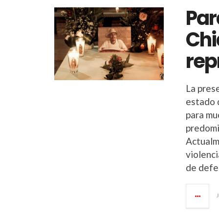
Par
Chi
rep
La pres
estado 
para mu
predomi
Actualm
violenci
de defe