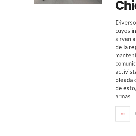
Ch
Diverso
cuyos i
sirven a
de la r
manteni
comunid
activis
oleada d
de esto
armas.