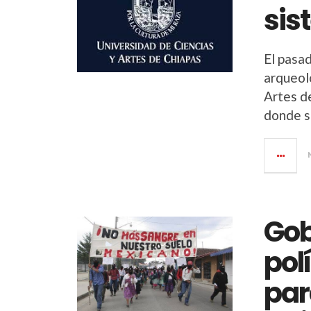
sis
El pasad
arqueol
Artes de
donde s
Gob
pol
par