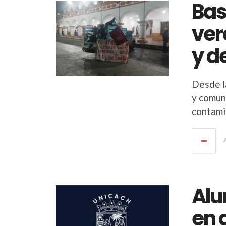
Bas
ver
y d
Desde l
y comun
contami
Alu
en 