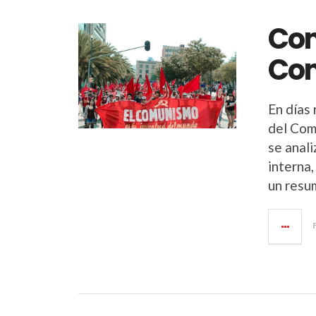
Com
Com
En días
del Com
se anali
interna,
un resum