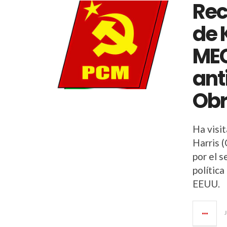
Rec
de 
MEC
ant
Obr
Ha visi
Harris 
por el s
política
EEUU.