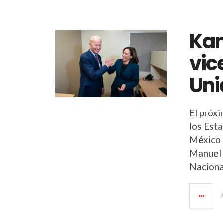
Kam
vic
Uni
El próx
los Est
México 
Manuel 
Naciona