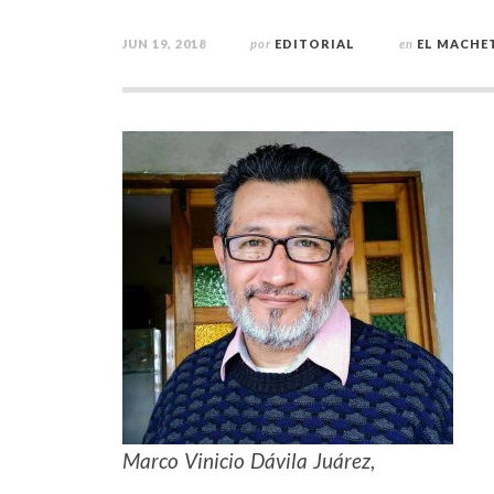
JUN 19, 2018
por
EDITORIAL
en
EL MACHE
Marco Vinicio Dávila Juárez
,