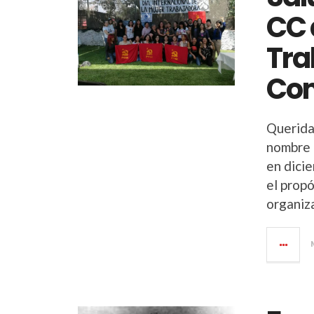
CC 
Tra
Co
Querida
nombre 
en dici
el propó
organiz