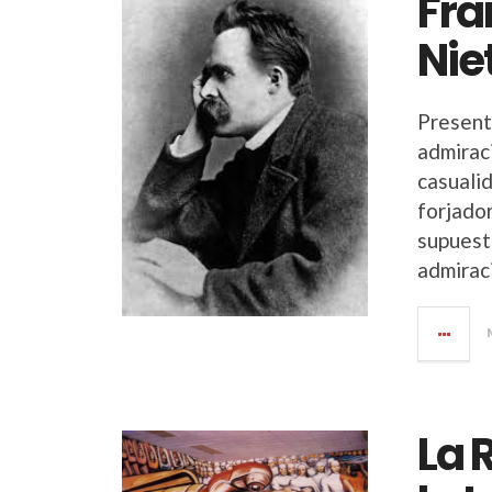
Fra
Nie
Present
admirac
casuali
forjado
supuesto
admirac
La 