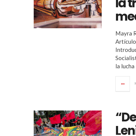
la 
med
Mayra R
Artículo
Introdu
Socialis
la lucha
“De
Len