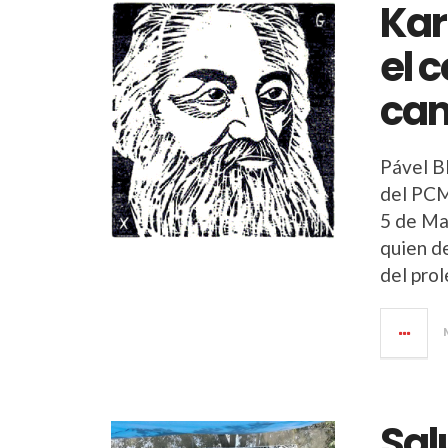
Kar
el 
cam
Pável B
del PCM
5 de Ma
quien de
del prol
Sal