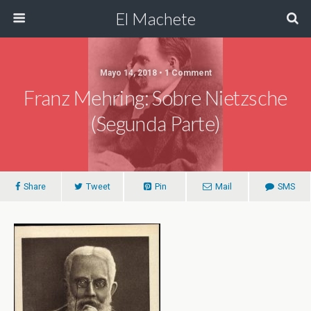
El Machete
Mayo 14, 2018 • 1 Comment
Franz Mehring: Sobre Nietzsche
(Segunda Parte)
Share
Tweet
Pin
Mail
SMS