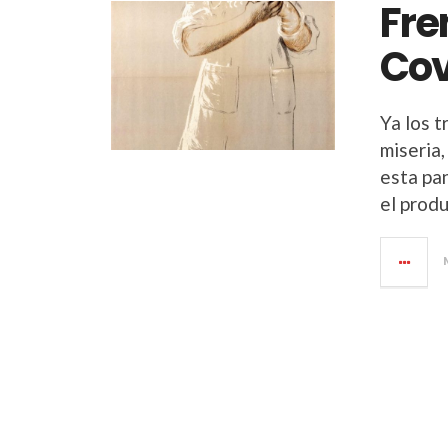
Fre
Cov
Ya los t
miseria,
esta pa
el produ