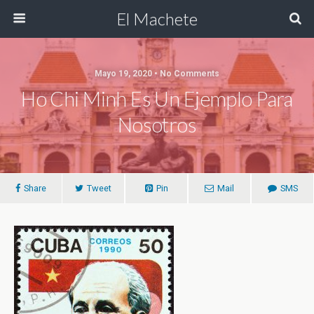
El Machete
Mayo 19, 2020 • No Comments
Ho Chi Minh Es Un Ejemplo Para
Nosotros
Share
Tweet
Pin
Mail
SMS