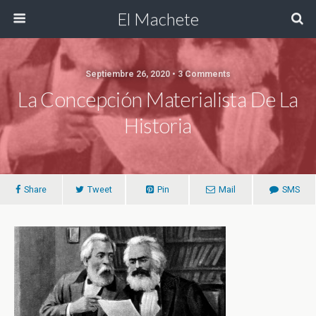
El Machete
Septiembre 26, 2020 • 3 Comments
La Concepción Materialista De La
Historia
Share
Tweet
Pin
Mail
SMS