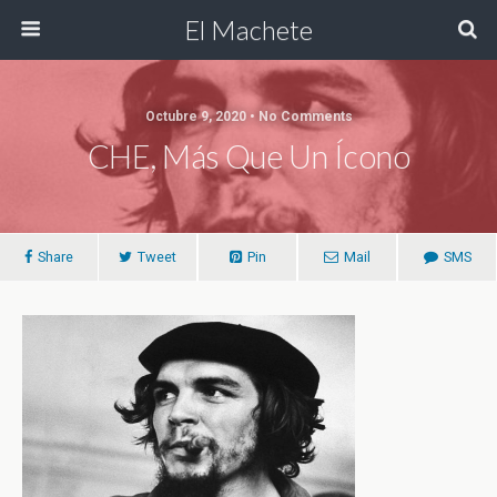
El Machete
Octubre 9, 2020 • No Comments
CHE, Más Que Un Ícono
Share
Tweet
Pin
Mail
SMS