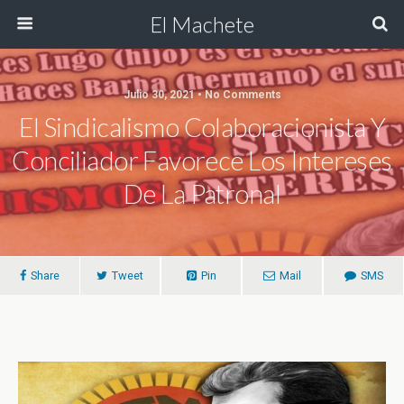
El Machete
Julio 30, 2021 • No Comments
El Sindicalismo Colaboracionista Y
Conciliador Favorece Los Intereses
De La Patronal
Share
Tweet
Pin
Mail
SMS