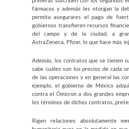
primeras suscriben con los segundos 
fármacos y además les otorgan la debi
permita asegurares el pago de fuer
gobiernos transfieren recursos financi
del campo y de la ciudad, a gran
AstraZeneca, Pfizer, lo que hace más in
Además, los contratos que se tienen sus
sabe cuáles son los precios de cada u
de las operaciones y en general las co
ejemplo, el gobierno de México adqui
contra el Ómicron a dos grandes empre
los términos de dichos contratos, prete
Rigen relaciones absolutamente mer
humanitaria pues en la medida en que 