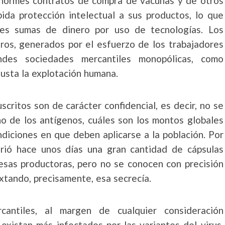
enormes contratos de compra de vacunas y de otros
da protección intelectual a sus productos, lo que
tes sumas de dinero por uso de tecnologías. Los
eros, generados por el esfuerzo de los trabajadores
des sociedades mercantiles monopólicas, como
justa la explotación humana.
critos son de carácter confidencial, es decir, no se
no de los antígenos, cuáles son los montos globales
ndiciones en que deben aplicarse a la población. Por
rió hace unos días una gran cantidad de cápsulas
sas productoras, pero no se conocen con precisión
xtando, precisamente, esa secrecía.
cantiles, al margen de cualquier consideración
existan más infectados por las variantes del virus,