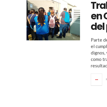
Tra
en 
del
Parte d
el cumpl
dignos,
como tr
resulta