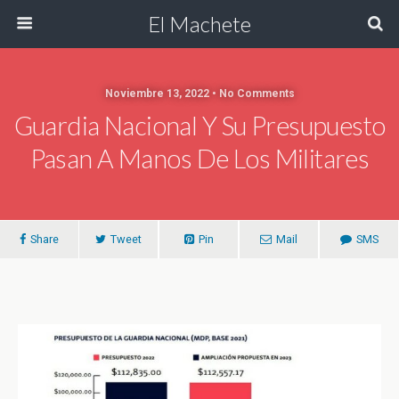
El Machete
Noviembre 13, 2022 • No Comments
Guardia Nacional Y Su Presupuesto
Pasan A Manos De Los Militares
Share
Tweet
Pin
Mail
SMS