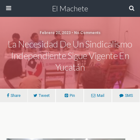
El Machete
Febrero 20, 2023 • No Comments
La Necesidad De Un Sindicalismo
Independiente Sigue Vigente En
Yucatán
Share
Tweet
Pin
Mail
SMS