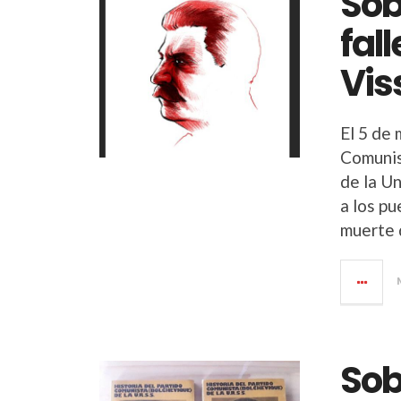
Sob
fal
Vis
El 5 de
Comunis
de la Un
a los pu
muerte d
Sob