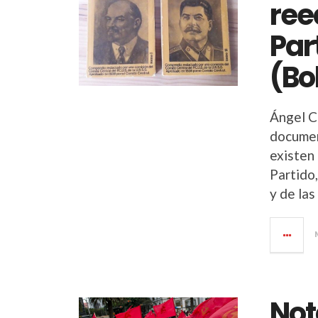
ree
Par
(Bo
Ángel C
documen
existen 
Partido,
y de las
Not