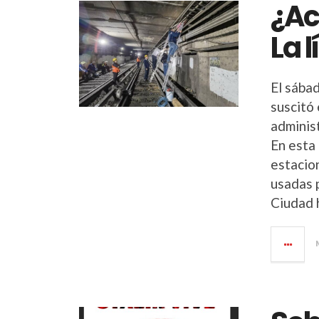
¿Ac
La 
El sába
suscitó 
adminis
En esta 
estacion
usadas 
Ciudad h