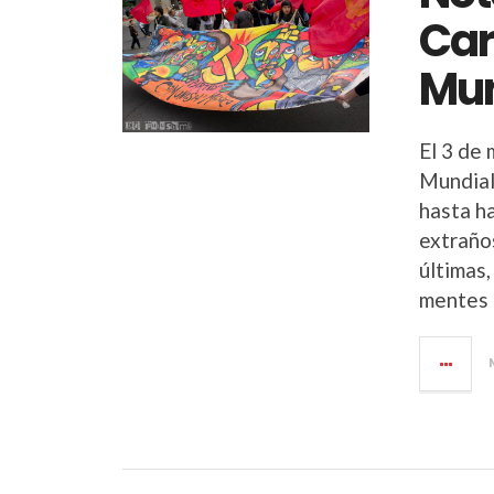
Car
Mun
El 3 de 
Mundial
hasta h
extraño
últimas
mentes 