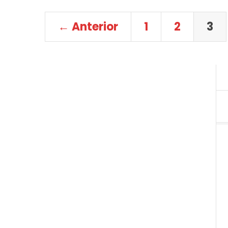
← Anterior
1
2
3