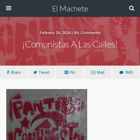
El Machete
Febrero 26, 2024 • No Comments
¡Comunistas A Las Calles!
Share
Tweet
Pin
Mail
SMS